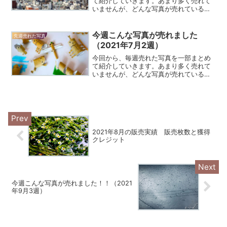
て紹介していきます。あまり多く売れて
いませんが、どんな写真が売れているの
か参考にしていただければ幸いです。先
週の売れた写真はこちら。今週こんな写
真が売れました！！（2021年7月3週）今
今週こんな写真が売れました
先週売れた写真
週売れた写真7月に...
（2021年7月2週）
今回から、毎週売れた写真を一部まとめ
て紹介していきます。あまり多く売れて
いませんが、どんな写真が売れているの
か参考にしていただければ幸いです。先
月の売れた写真はこちら。2021年6月こ
んな写真が売れています。売れた写真の
一部とポイントを紹介...
2021年8月の販売実績 販売枚数と獲得
クレジット
今週こんな写真が売れました！！（2021
年9月3週）