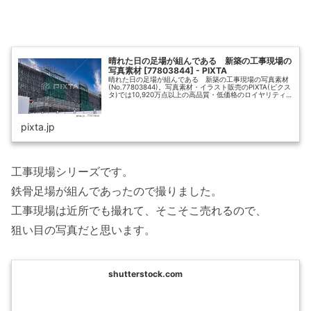
晴れた日の足場が組んである 新築の工事現場の
写真素材 [77803844] - PIXTA
晴れた日の足場が組んである 新築の工事現場の写真素材
(No.77803844)。写真素材・イラスト販売のPIXTA(ピクス
タ)では10,920万点以上の高品質・低価格のロイヤリティ
フリー画像素材が550円から購入可能です。毎週更新の無
料素材...
pixta.jp
工事現場シリーズです。
鉄骨足場が組んであったので撮りました。
工事現場は近所でも撮れて、そこそこ売れるので、
狙い目の写真だと思います。
shutterstock.com