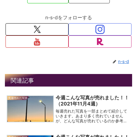
n-s-dをフォローする
n-s-d
関連記事
今週こんな写真が売れました！！
先週売れた写真
（2021年11月4週）
毎週売れた写真を一部まとめて紹介して
いきます。あまり多く売れていません
が、どんな写真が売れているのか参考に
していただければ幸いです。先週の売れ
た写真はこちら。今週こんな写真が売れ
ました！！（2021年11月2週）今週売れ