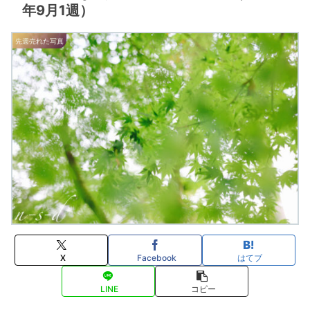
年9月1週）
先週売れた写真
X
Facebook
はてブ
LINE
コピー