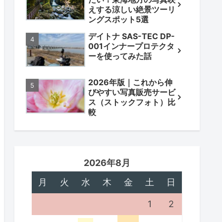
えする涼しい絶景ツーリ
ングスポット5選
デイトナ SAS-TEC DP-
001インナープロテクタ
ーを使ってみた話
2026年版｜これから伸
びやすい写真販売サービ
ス（ストックフォト）比
較
2026年8月
月
火
水
木
金
土
日
1
2