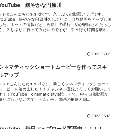
YouTube 緩やかな円原川
n-s-dこんにちわn-s-dです。久しぶりの動画アップです。
YouTube 緩やかな円原川久しぶりに、自然動画をアップしま
した。ネットの情報だと、円原川の通行止めが解除されたらし
く、久しぶりに行ってみたいのですが、中々行く時間を取れま
せん...
2023.07.06
シネマティックショートムービーを作ってスキ
ルアップ
n-s-dこんにちわn-s-dです。新しくシネマティックショート
ムービーを始めました！！チャンネル登録よろしくお願いしま
す！！YouTube cinematic style忙しくて、中々自然動画が
撮りに行けないので、今回から、動画の撮影と編...
2023.06.18
YouTube 毎日アップロード更新中！！！！