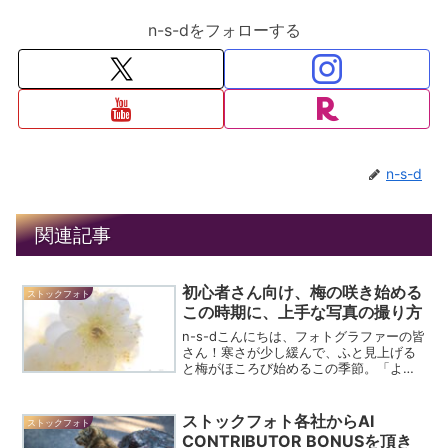
n-s-dをフォローする
n-s-d
関連記事
初心者さん向け、梅の咲き始める
ストックフォト
この時期に、上手な写真の撮り方
n-s-dこんにちは、フォトグラファーの皆
さん！寒さが少し緩んで、ふと見上げる
と梅がほころび始めるこの季節。「よ
し、写真撮りに行こうかな」と思う初心
者さんも多いはず。今回は、梅の咲き始
めにこそ意識したい、初心者さん向けの
ストックフォト各社からAI
ストックフォト
上手な撮り方をまとめ...
CONTRIBUTOR BONUSを頂き