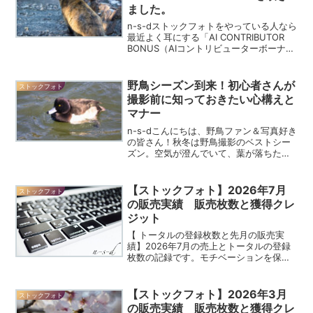
ました。
n-s-dストックフォトをやっている人なら
最近よく耳にする「AI CONTRIBUTOR
BONUS（AIコントリビューターボーナ
ス）」。これは、生成AIが使われるよう
になった今、従来のクリエイターにも還
元するために導入されたボーナス制度
野鳥シーズン到来！初心者さんが
ストックフォト
の...
撮影前に知っておきたい心構えと
マナー
n-s-dこんにちは、野鳥ファン＆写真好き
の皆さん！秋冬は野鳥撮影のベストシー
ズン。空気が澄んでいて、葉が落ちた
木々の間から鳥たちの姿が見えやすくな
るこの時期、カメラ片手にフィールドへ
出かける方も多いのではないでしょう
【ストックフォト】2026年7月
ストックフォト
か？でもちょっと待って...
の販売実績 販売枚数と獲得クレ
ジット
【 トータルの登録枚数と先月の販売実
績】2026年7月の売上とトータルの登録
枚数の記録です。モチベーションを保つ
ためにも可視化して、売れてることを確
認しましょう。売れた写真を見ることに
より、どのサイトで何が売れているのか
【ストックフォト】2026年3月
ストックフォト
で傾向もわかってくる...
の販売実績 販売枚数と獲得クレ