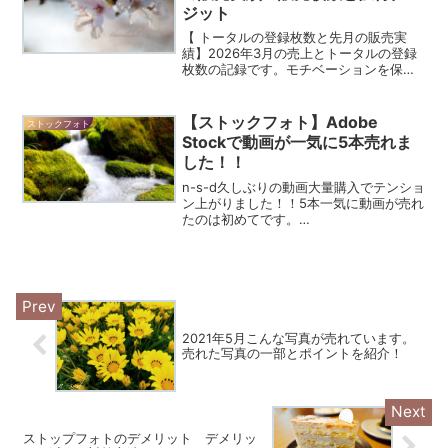
ジット
【 トータルの登録枚数と先月の販売実
績】2026年3月の売上とトータルの登録
枚数の記録です。モチベーションを保つ
ためにも可視化して、売れてることを確
認しましょう。売れた写真を見ることに
より、どのサイトで何が売れているのか
【ストックフォト】Adobe
ストックフォト
で傾向もわかってくる...
Stockで動画が一気に5本売れま
した！！
n-s-d久しぶりの動画大量購入でテンショ
ン上がりました！！5本一気に動画が売れ
たのは初めてです。
$(document).ready(function() {
$('a').on('click', function(event) {...
2021年5月こんな写真が売れています。
売れた写真の一部とポイントを紹介！
ストップフォトのデメリット デメリッ