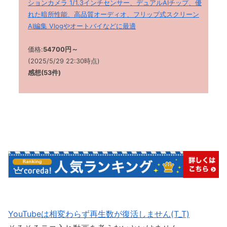
ションカメラ 1/1.3インチセンサー、デュアルAIチップ、優
れた暗所性能、高品質オーディオ、フリップ式スクリーン
AI編集 Vlogやオートバイなどに最適
価格:
54700
円～
(2025/5/29 22:30時点)
感想
(53
件
)
YouTubeは相変わらず再生数が復活しません(T_T)