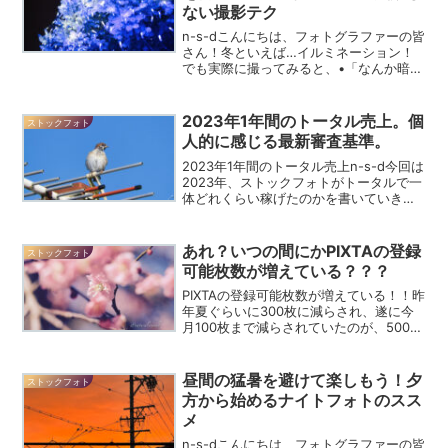
ない撮影テク
n-s-dこんにちは、フォトグラファーの皆
さん！冬といえば…イルミネーション！
でも実際に撮ってみると、•「なんか暗
い…」•「ブレてる…」•「肉眼の感動ど
こ行った？」ってなる人、多数（笑）安
心してください。ちょっとしたコツだけ
2023年1年間のトータル売上。個
ストックフォト
で、誰でも“映え...
人的に感じる最新審査基準。
2023年1年間のトータル売上n-s-d今回は
2023年、ストックフォトがトータルで一
体どれくらい稼げたのかを書いていきた
いと思います。ストックフォトを始める
にあたって、副業としてどれくらい稼げ
るのか？また、他の人がどれくらい稼い
あれ？いつの間にかPIXTAの登録
ストックフォト
でいるのか...
可能枚数が増えている？？？
PIXTAの登録可能枚数が増えている！！昨
年夏ぐらいに300枚に減らされ、遂に今
月100枚まで減らされていたのが、500枚
まで増えていました！！！！最近、バイ
クの事や、寒いので写活してなかったの
で、月に50枚程度しかアップロードして
昼間の猛暑を避けて楽しもう！夕
ストックフォト
なかった...
方から始めるナイトフォトのスス
メ
n-s-dこんにちは、フォトグラファーの皆