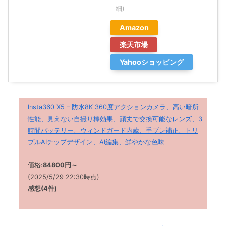
細)
Amazon
楽天市場
Yahooショッピング
Insta360 X5 – 防水8K 360度アクションカメラ、高い暗所
性能、見えない自撮り棒効果、頑丈で交換可能なレンズ、3
時間バッテリー、ウィンドガード内蔵、手ブレ補正、トリ
プルAIチップデザイン、AI編集、鮮やかな色味
価格:
84800
円～
(2025/5/29 22:30時点)
感想
(4
件
)