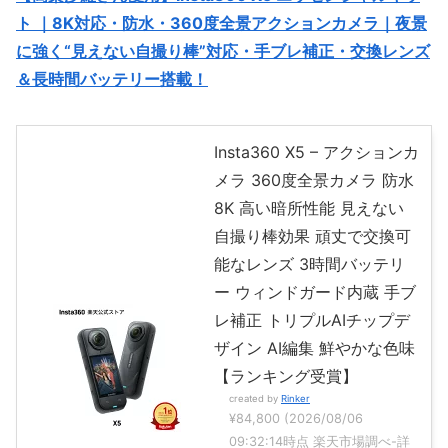
ト ｜8K対応・防水・360度全景アクションカメラ｜夜景
に強く“見えない自撮り棒”対応・手ブレ補正・交換レンズ
＆長時間バッテリー搭載！
Insta360 X5 – アクションカ
メラ 360度全景カメラ 防水
8K 高い暗所性能 見えない
自撮り棒効果 頑丈で交換可
能なレンズ 3時間バッテリ
ー ウィンドガード内蔵 手ブ
レ補正 トリプルAIチップデ
ザイン AI編集 鮮やかな色味
【ランキング受賞】
created by
Rinker
¥84,800
(2026/08/06
09:32:14時点 楽天市場調べ-
詳