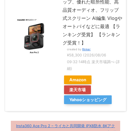
ップ、優れた暗所性能、高
品質オーディオ、フリップ
式スクリーン AI編集 Vlogや
オートバイなどに最適 【ラ
ンキング受賞】 【ランキン
グ受賞！】
created by
Rinker
¥58,300
(2026/08/06
09:32:14時点 楽天市場調べ-
詳
細)
Amazon
楽天市場
Yahooショッピング
Insta360 Ace Pro 2 – ライカと共同開発 IPX8防水 8Kアク