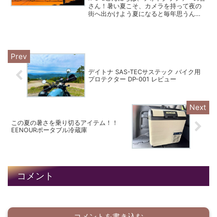
さん！暑い夏こそ、カメラを持って夜の
街へ出かけよう夏になると毎年思うんで
す。「撮影に行きたい。でも暑すぎ
る。」昼間のアスファルトは熱を持ち、
気温は35℃を超え、カメラバッグを背負
って歩くだけで汗だく...
デイトナ SAS-TECサステック バイク用
プロテクター DP-001 レビュー
この夏の暑さを乗り切るアイテム！！
EENOURポータブル冷蔵庫
コメント
コメントを書き込む