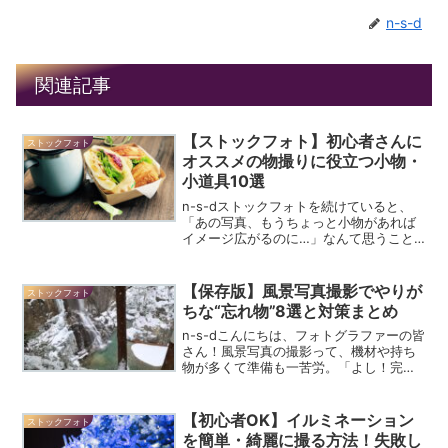
n-s-d
関連記事
【ストックフォト】初心者さんに
ストックフォト
オススメの物撮りに役立つ小物・
小道具10選
n-s-dストックフォトを続けていると、
「あの写真、もうちょっと小物があれば
イメージ広がるのに…」なんて思うこと
ありませんか？風景や日常を撮るだけで
も素材にはなりますが、ちょっとした小
道具を持っておくと、写真のバリエーシ
【保存版】風景写真撮影でやりが
ストックフォト
ョンが一気に広がりま...
ちな“忘れ物”8選と対策まとめ
n-s-dこんにちは、フォトグラファーの皆
さん！風景写真の撮影って、機材や持ち
物が多くて準備も一苦労。「よし！完
璧！」と思って出かけたのに、現地で“あ
れがない…”と気づくこと、ありません
か？実は、どんなベテランでも“うっかり
【初心者OK】イルミネーション
ストックフォト
忘れ物”はやりが...
を簡単・綺麗に撮る方法！失敗し