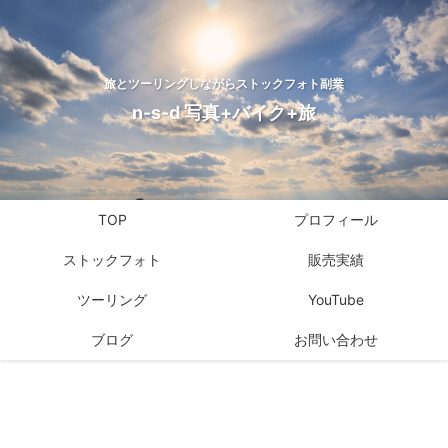
旅とツーリングしながらストックフォト副業
n-s-d 写真+バイク+旅
TOP
プロフィール
ストックフォト
販売実績
ツーリング
YouTube
ブログ
お問い合わせ