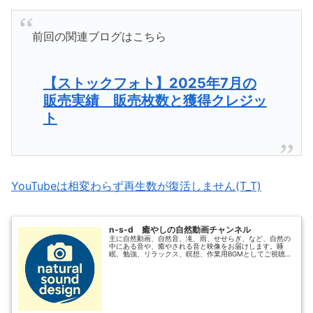
前回の関連ブログはこちら
【ストックフォト】2025年7月の
販売実績 販売枚数と獲得クレジッ
ト
YouTubeは相変わらず再生数が復活しません(T_T)
n-s-d 癒やしの自然動画チャンネル
主に自然動画、自然音、滝、雨、せせらぎ、など、自然の
中にある音や、癒やされる音と映像をお届けします。睡
眠、勉強、リラックス、瞑想、作業用BGMとしてご視聴い
ただければと思います。その他に、お散歩動画、猫動画も
たまに撮ります。自分自身、仕事の...