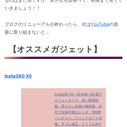
るのはまだ先ですが、皆さんも頑張って、収穫まで育てて
いきましょう！！
ブログのリニューアルが終わったら、次は
YouTube
の改
善に取り組まないと…
【オススメガジェット】
Insta360 X5
Insta360 X5 – 防水8K 360度ア
クションカメラ、高い暗所性
能、見えない自撮り棒効果、頑
丈で交換可能なレンズ、3時間
バッテリー、ウィンドガード内
蔵、手ブレ補正、トリプルAIチ