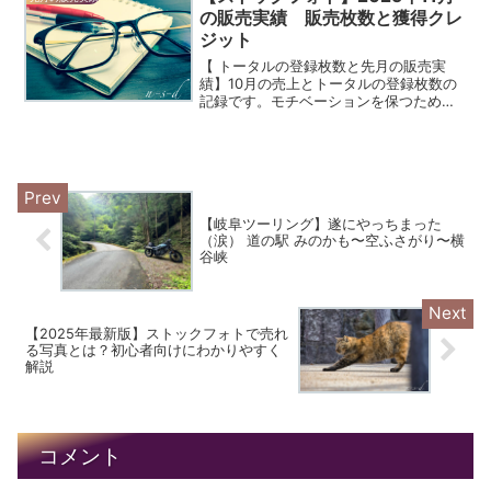
かってくると思います。先々月...
の販売実績 販売枚数と獲得クレ
ジット
【 トータルの登録枚数と先月の販売実
績】10月の売上とトータルの登録枚数の
記録です。モチベーションを保つために
も可視化して、売れてることを確認しま
しょう。売れた写真を見ることにより、
どのサイトで何が売れているのかで傾向
もわかってくると思いま...
【岐阜ツーリング】遂にやっちまった
（涙） 道の駅 みのかも〜空ふさがり〜横
谷峡
【2025年最新版】ストックフォトで売れ
る写真とは？初心者向けにわかりやすく
解説
コメント