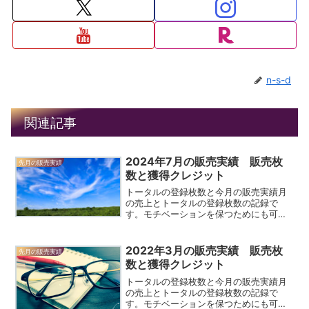
n-s-d
関連記事
2024年7月の販売実績 販売枚
先月の販売実績
数と獲得クレジット
トータルの登録枚数と今月の販売実績月
の売上とトータルの登録枚数の記録で
す。モチベーションを保つためにも可視
化して、売れてることを確認しましょ
う。売れた写真を見ることにより、どの
サイトで何が売れているのかで傾向もわ
2022年3月の販売実績 販売枚
先月の販売実績
かってくると思います。先々月...
数と獲得クレジット
トータルの登録枚数と今月の販売実績月
の売上とトータルの登録枚数の記録で
す。モチベーションを保つためにも可視