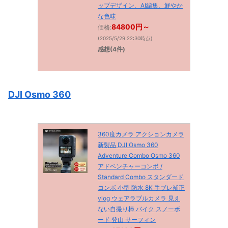
ップデザイン、AI編集、鮮やか
な色味
84800円～
価格:
(2025/5/29 22:30時点)
感想(4件)
DJI Osmo 360
360度カメラ アクションカメラ
新製品 DJI Osmo 360
Adventure Combo Osmo 360
アドベンチャーコンボ /
Standard Combo スタンダード
コンボ 小型 防水 8K 手ブレ補正
vlog ウェアラブルカメラ 見え
ない自撮り棒 バイク スノーボ
ード 登山 サーフィン