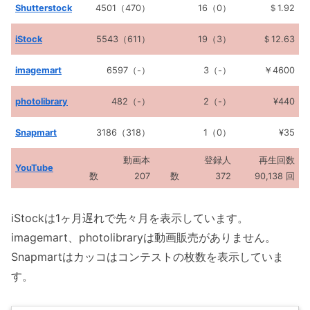
Shutterstock
4501（470）
16（0）
＄1.92
iStock
5543（611）
19（3）
＄12.63
imagemart
6597（-）
3（-）
￥4600
photolibrary
482（-）
2（-）
¥440
Snapmart
3186（318）
1（0）
¥35
動画本
登録人
再生回数
YouTube
数 207
数 372
90,138 回
iStockは1ヶ月遅れで先々月を表示しています。
imagemart、photolibraryは動画販売がありません。
Snapmartはカッコはコンテストの枚数を表示していま
す。