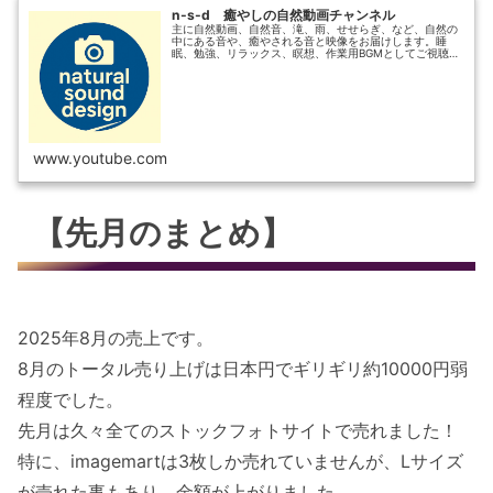
n-s-d 癒やしの自然動画チャンネル
主に自然動画、自然音、滝、雨、せせらぎ、など、自然の
中にある音や、癒やされる音と映像をお届けします。睡
眠、勉強、リラックス、瞑想、作業用BGMとしてご視聴い
ただければと思います。その他に、お散歩動画、猫動画も
たまに撮ります。自分自身、仕事の...
www.youtube.com
【先月のまとめ】
2025年8月の売上です。
8月のトータル売り上げは日本円でギリギリ約10000円弱
程度でした。
先月は久々全てのストックフォトサイトで売れました！
特に、imagemartは3枚しか売れていませんが、Lサイズ
が売れた事もあり、金額が上がりました。