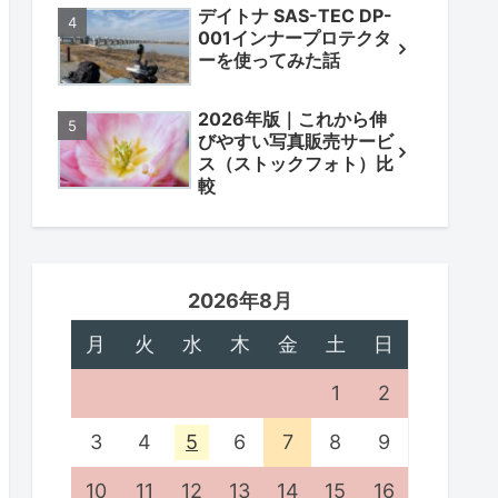
デイトナ SAS-TEC DP-
001インナープロテクタ
ーを使ってみた話
2026年版｜これから伸
びやすい写真販売サービ
ス（ストックフォト）比
較
2026年8月
月
火
水
木
金
土
日
1
2
3
4
5
6
7
8
9
10
11
12
13
14
15
16