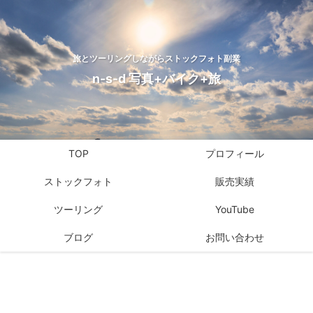
旅とツーリングしながらストックフォト副業
n-s-d 写真+バイク+旅
TOP
プロフィール
ストックフォト
販売実績
ツーリング
YouTube
ブログ
お問い合わせ