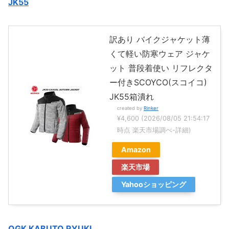
JK55
訳あり バイクジャケット薄
くて軽い防寒ウェア ジャケ
ット 普段着使い リフレクタ
ー付きSCOYCO(スコイコ)
JK55箱潰れ
created by
Rinker
¥4,600
(2026/08/05 21:54:17
時点 楽天市場調べ-
詳細)
Amazon
楽天市場
Yahooショッピング
OGK KABUTO RYUKI