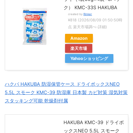
ク） KMC-33S HAKUBA
created by
Rinker
¥818
(2026/08/09 01:50:50時
点 楽天市場調べ-
詳細)
Amazon
楽天市場
Yahooショッピング
ハクバ HAKUBA 防湿保管ケース ドライボックスNEO
5.5L スモーク KMC-39 防湿庫 日本製 カビ対策 湿気対策
スタッキング可能 乾燥剤付属
HAKUBA KMC-39 ドライボ
ックスNEO 5.5L スモーク