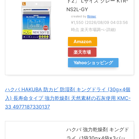
ト2」 Lサイズ グレー KTR-
NS2L-GY
created by
Rinker
¥1,550
(2026/08/09 04:03:56
時点 楽天市場調べ-
詳細)
Amazon
楽天市場
Yahooショッピング
ハクバ HAKUBA 防カビ 防湿剤 キングドライ (30g×4個
入) 長寿命タイプ 強力乾燥剤 天然素材の石灰使用 KMC-
33 4977187330137
ハクバ 強力乾燥剤 キングド
ライ（1袋30g×4袋×3パッ