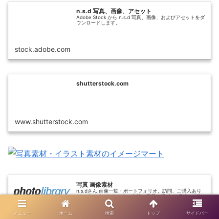
n.s.d 写真、画像、アセット
Adobe Stock から n.s.d 写真、画像、およびアセットをダ
ウンロードします。
stock.adobe.com
shutterstock.com
www.shutterstock.com
写真 画像素材
n.s.dさん 画像一覧・ポートフォリオ。訪問、ご購入あり
がとうございます。 主に自然の風景や猫 古い町並み、物
撮りなど 多岐にわたって撮影しています。 使用機材 EOS
R6、EOS R7、EOS Kiss M I mainly sho
メニュー
ホーム
検索
トップ
サイドバー