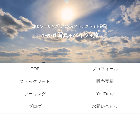
旅とツーリングしながらストックフォト副業
n-s-d 写真+バイク+旅
TOP
プロフィール
ストックフォト
販売実績
ツーリング
YouTube
ブログ
お問い合わせ