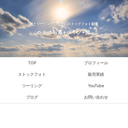
旅とツーリングしながらストックフォト副業
n-s-d 写真+バイク+旅
TOP
プロフィール
ストックフォト
販売実績
ツーリング
YouTube
ブログ
お問い合わせ